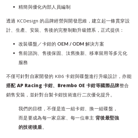
精簡與優化內部人員編制
透過 KCDesign 的品牌經營與開發思維，建立起一條貫穿設
計、生產、安裝、售後的完整制動升級體系，正式提供：
改裝碟盤／卡鉗的 OEM / ODM 解決方案
售前諮詢、售後保固、汰舊換新、移車留用
等多元化
服務
不僅可針對自家開發的 KB6 卡鉗與碟盤進行升級設計，亦能
搭配 AP Racing 卡鉗、Brembo OE 卡鉗等國際品牌
整合
銷售安裝，並針對台製卡鉗技術進行二次優化提升。
我們的目標，不僅是造一組卡鉗、換一組碟盤，
而是要成為每一家店家、每一位車主
背後最堅強
的技術後盾
。