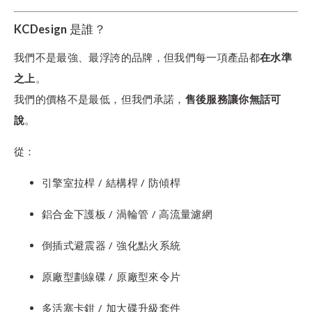
KCDesign 是誰？
我們不是最強、最浮誇的品牌，但我們每一項產品都
在水準
之上
。
我們的價格不是最低，但我們承諾，
售後服務讓你無話可
說
。
從：
引擎室拉桿 / 結構桿 / 防傾桿
鋁合金下護板 / 渦輪管 / 高流量濾網
倒插式避震器 / 強化點火系統
原廠型劃線碟 / 原廠型來令片
多活塞卡鉗 / 加大碟升級套件