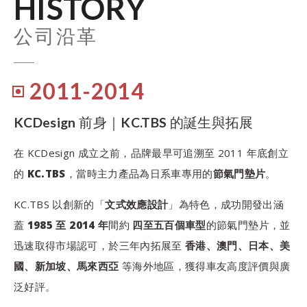
HISTORY
公司沿革
2011-2014
KCDesign 前身｜KC.TBS 的誕生與拓展
在 KCDesign 成立之前，品牌最早可追溯至 2011 年底創立
的
KC.TBS
，當時主力產品為日系車專用的
節氣門墊片
。
KC.TBS 以創新的「
文式效應設計
」為特色，成功開發出涵
蓋
1985 至 2014 年
間約
四至五百個車型
的節氣門墊片，並
迅速取得市場認可，於三年內拓展至
香港、澳門、日本、美
國、新加坡、馬來西亞
等海外地區，獲得車友高度評價與廣
泛好評。