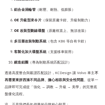
鋁合金渦輪管
（耐壓、耐熱、低膨脹）
OE 升級型來令片
（保留原廠卡鉗、升級制動力）
OE 改裝型劃線碟盤
（原廠框直上、無須改裝）
多活塞改裝制動系統
（包含 KB6 等自有卡鉗）
客製化加大碟盤系統
（支援移車留用）
鍛造鋁圈
（專為制動系統匹配設計）
透過高度整合與嚴謹匹配設計，KCDesign 讓 Volvo 車主
不
再需要東拼西湊不同品牌、擔心相容與安全性問題
。從單一
品牌即可完成從「強化 → 調教 → 升級 → 美學」的完整底
盤優化流程。
這，正是我們長年倡導的品牌核心願景：