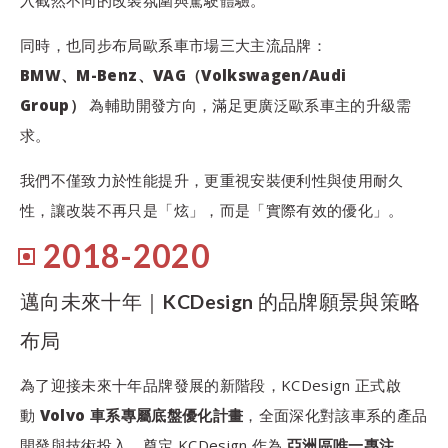
入截然不同的改裝氛圍與駕駛體驗。
同時，也同步布局歐系車市場三大主流品牌：
BMW、M-Benz、VAG（Volkswagen/Audi
Group）
為輔助開發方向，滿足更廣泛歐系車主的升級需
求。
我們不僅致力於性能提升，更重視安裝便利性與使用耐久
性，讓改裝不再只是「炫」，而是「實際有效的優化」。
2018-2020
邁向未來十年｜KCDesign 的品牌願景與策略
布局
為了迎接未來十年品牌發展的新階段，KCDesign 正式啟
動
Volvo 車系專屬底盤優化計畫
，全面深化對該車系的產品
開發與技術投入，奠定 KCDesign 作為
亞洲區唯一專注