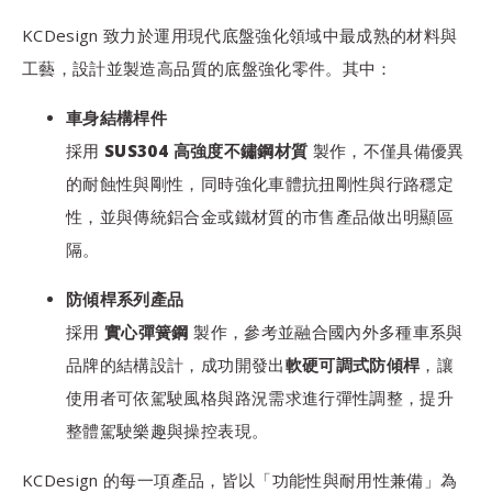
KCDesign 致力於運用現代底盤強化領域中最成熟的材料與
工藝，設計並製造高品質的底盤強化零件。其中：
車身結構桿件
採用
SUS304 高強度不鏽鋼材質
製作，不僅具備優異
的耐蝕性與剛性，同時強化車體抗扭剛性與行路穩定
性，並與傳統鋁合金或鐵材質的市售產品做出明顯區
隔。
防傾桿系列產品
採用
實心彈簧鋼
製作，參考並融合國內外多種車系與
品牌的結構設計，成功開發出
軟硬可調式防傾桿
，讓
使用者可依駕駛風格與路況需求進行彈性調整，提升
整體駕駛樂趣與操控表現。
KCDesign 的每一項產品，皆以「功能性與耐用性兼備」為