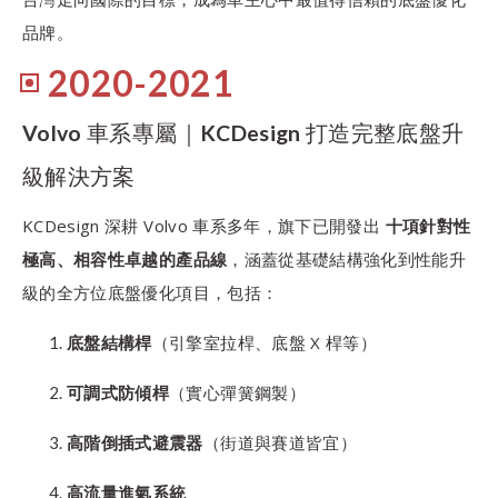
品牌。
2020-2021
Volvo 車系專屬｜KCDesign 打造完整底盤升
級解決方案
KCDesign 深耕 Volvo 車系多年，旗下已開發出
十項針對性
極高、相容性卓越的產品線
，涵蓋從基礎結構強化到性能升
級的全方位底盤優化項目，包括：
底盤結構桿
（引擎室拉桿、底盤 X 桿等）
可調式防傾桿
（實心彈簧鋼製）
高階倒插式避震器
（街道與賽道皆宜）
高流量進氣系統