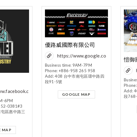
優路威國際有限公司
https://www.google.co
愷御
m/maps/place/優路威國
Business time: 9AM-7PM
Phone: +886-958 265 958
際有限公
Add: 408 台中市南屯區環中路四
Busine
司/@24.1443045,120.
段91-5號
Phone
6212984,17z/data=!3m
ww.facebook.c
Add:
GOOGLE MAP
段768
1!4b1!4m5!3m4!1s0x3
untai/?
8AM-6PM
4693dd9c5fe3ca3:0x9
252-0381#3
中市南屯區惠中路三
8fb341f1ed77e2f!8m2
!3d24.1443045!4d120.
6234871
E MAP