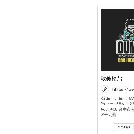
歐美輪胎
https://w
om/oumeil
Business time: 
Phone: +886-4-2
fref=ts
Add: 408 台
段十九號
GOOGL