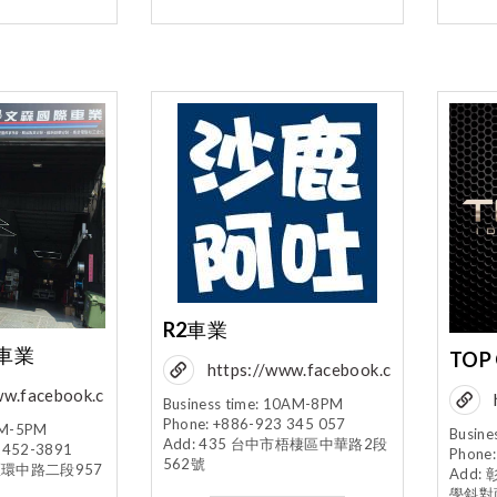
R2車業
車業
TOP
https://www.facebook.c
ww.facebook.c
om/r2motor.tw/?
Business time: 10AM-8PM
Phone: +886-923 345 057
RS/
fref=ts
9AM-5PM
Busine
Add: 435 台中市梧棲區中華路2段
2452-3891
Phone
562號
區環中路二段957
Add
學斜對