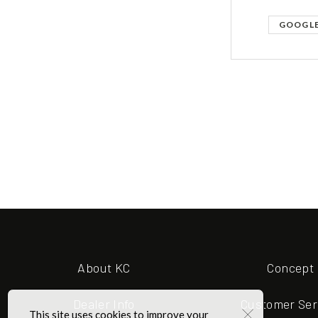
GOOGL
About KC
Concept
Dealer Info
Customer Ser
×
This site uses cookies to improve your