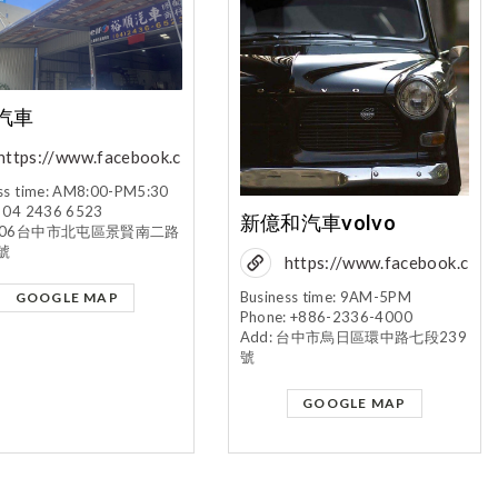
汽車
https://www.facebook.c
om/profile.php?
ss time: AM8:00-PM5:30
 04 2436 6523
id=100088086236821
新億和汽車volvo
: 406台中市北屯區景賢南二路
&mibextid=LQQJ4d
1號
https://www.facebook.c
om/pages/新億和汽車
Business time: 9AM-5PM
GOOGLE MAP
Phone: +886-2336-4000
volvo/151879654885
Add: 台中市烏日區環中路七段239
629/
號
GOOGLE MAP