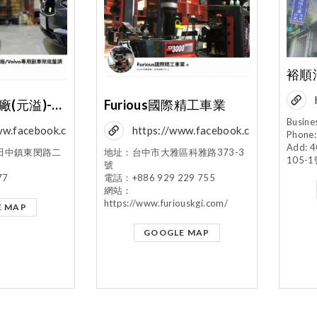
裕順
信昌汽車保修廠(元溢)-Volvo專門店
Furious國際精工車業
Busine
ww.facebook.c
https://www.facebook.c
Phone:
Add
e.php?
om/p/Furious國際精工
田中鎮東閔路二
地址：台中市大雅區科雅路373-3
105-
號
683376655
車
77
電話：+886 929 229 755
業-100064262310039
網站：
https://www.furiouskgi.com/
/?locale=zh_TW
E MAP
GOOGLE MAP